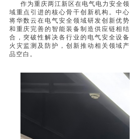
作为重庆两江新区在电气电力安全领
域重点引进的核心骨干创新机构。中心
将华数云在电气安全领域研发创新优势
和重庆完善的智能装备制造供应链相结
合，突破性解决各行业的电气安全设备
火灾监测及防护，创新推动相关领域产
品空白。