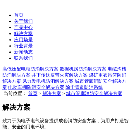
首页
关于我们
产品中心
解决方案
应用场景
行业背景
新闻动态
联系我们
高低压配电柜防消解决方案
数据机房防消解决方案
电缆沟槽
防消解决方案
井下传送皮带火灾解决方案
煤矿更衣吊篮防消
解决方案
风力发电机防消解决方案
城市管廊消防安全解决方
案
电动车棚防消安全解决方案
除尘管道防消系统
当前位置：
首页
>
解决方案
>
城市管廊消防安全解决方案
解决方案
致力于为电子电气设备提供成套消防安全方案，为用户打造智
能、安全的用电环境。